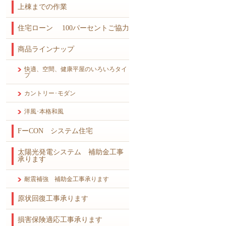
上棟までの作業
住宅ローン 100パーセントご協力
商品ラインナップ
快適、空間、健康平屋のいろいろタイ
プ
カントリー･モダン
洋風･本格和風
FーCON システム住宅
太陽光発電システム 補助金工事
承ります
耐震補強 補助金工事承ります
原状回復工事承ります
損害保険適応工事承ります