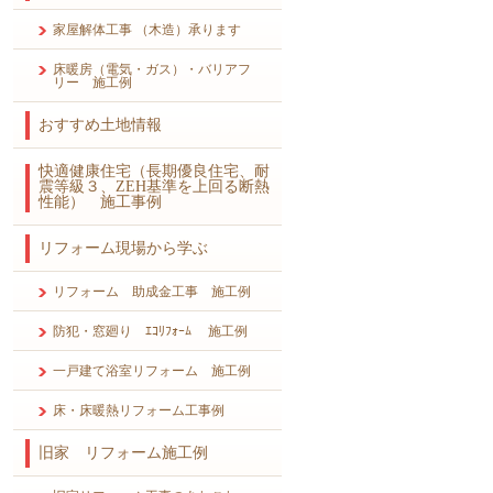
家屋解体工事 （木造）承ります
床暖房（電気・ガス）・バリアフ
リー 施工例
おすすめ土地情報
快適健康住宅（長期優良住宅、耐
震等級３、ZEH基準を上回る断熱
性能） 施工事例
リフォーム現場から学ぶ
リフォーム 助成金工事 施工例
防犯・窓廻り ｴｺﾘﾌｫｰﾑ 施工例
一戸建て浴室リフォーム 施工例
床・床暖熱リフォーム工事例
旧家 リフォーム施工例