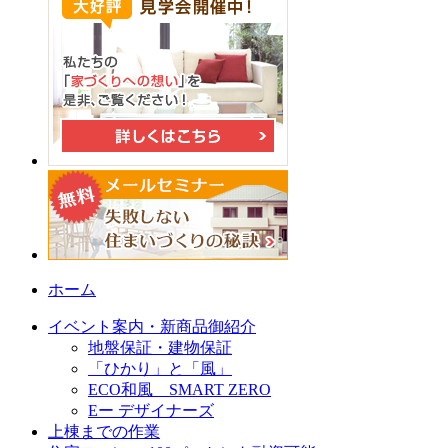
ホーム
イベント案内・新商品御紹介
地盤保証・建物保証
「ひかり」と「風」
ECO和風 SMART ZERO
Eー デザイナーズ
上棟までの作業