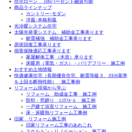
住宅ローン 100パーセント融資可能
商品ラインナップ
カントリー･モダン
洋風･本格和風
光冷暖システム住宅
太陽光発電システム 補助金工事承ります
耐震補強 補助金工事承ります
原状回復工事承ります
損害保険適応工事承ります
家屋解体工事 （木造）承ります
床暖房（電気・ガス）・バリアフリー 施工例
おすすめ土地情報
快適健康住宅（長期優良住宅、耐震等級３、ZEH基準
を上回る断熱性能） 施工事例
リフォーム現場から学ぶ
リフォーム 助成金工事 施工例
防犯・窓廻り ｴｺﾘﾌｫｰﾑ 施工例
一戸建て浴室リフォーム 施工例
床・床暖熱リフォーム工事例
旧家 リフォーム施工例
旧家リフォーム工事のあれこれ
スケルトン・リノベーション 施工例