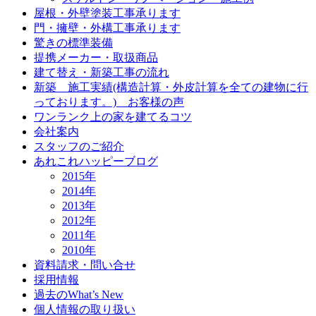
屋根・外壁塗装工事承ります
門・擁壁・外構工事承ります
驚きの標準装備
提携メーカー・取扱商品
建て替え・新築工事の流れ
新築 施工実績(構造計算・外皮計算を全ての建物に行
っております。) お客様の声
ワンランク上の家を建てるコツ
会社案内
スタッフのご紹介
あれこれハッピーブログ
2015年
2014年
2013年
2012年
2011年
2010年
資料請求・問い合せ
採用情報
過去のWhat’s New
個人情報の取り扱い