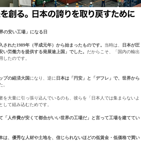
世界の安い工場」になる日
入された1989年（平成元年）から始まったものです。
当時は、
日本が圧
安い労働力を提供する発展途上国」でした。
だからこそ、「国内の輸出
用したのです。
ップの経済大国
になり、逆に
日本は「円安」と「デフレ」で、世界から
た。
者を大量に引っ張り込んでいるのも、彼らを「日本人では集まらないよ
として組み込むためです。
して「人件費が安くて都合がいい世界の工場だ」と言って工場を建ててい
本は、優秀な人材や土地を、信じられないほどの低賃金・低価格で買い