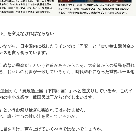
ル」を変えなければならない
いながら、
日本国内に残したラインでは「円安」と「古い輸出還付金シ
ナスを貪り食っています。
しめない税金だ」
という建前があるからこそ、大企業からの反発を恐れ
る。お互いの利害が一致しているから、
時代遅れになった世界ルールを
先進国から
「発展途上国（下請け国）」へと逆戻りしている今、このイ
内の中小企業や一般国民は干からびてしまいます。
」というお祭り騒ぎに騙されてはいけません。
れ、誰が本当の甘い汁を吸っているのか。
に目を向け、声を上げていくべきではないでしょうか。