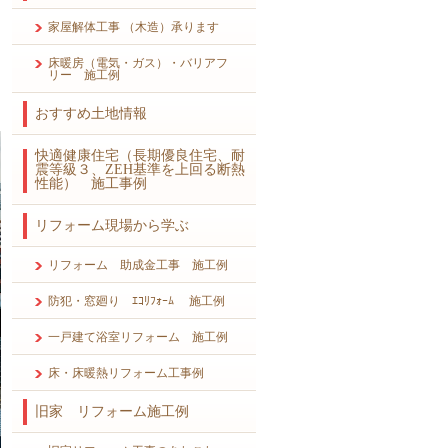
家屋解体工事 （木造）承ります
床暖房（電気・ガス）・バリアフ
リー 施工例
おすすめ土地情報
快適健康住宅（長期優良住宅、耐
震等級３、ZEH基準を上回る断熱
性能） 施工事例
リフォーム現場から学ぶ
リフォーム 助成金工事 施工例
防犯・窓廻り ｴｺﾘﾌｫｰﾑ 施工例
一戸建て浴室リフォーム 施工例
床・床暖熱リフォーム工事例
旧家 リフォーム施工例