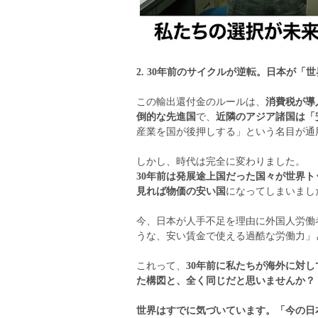
2. 30年前のサイクルが逆転。日本が「
この輸出還付金のルールは、
消費税が導
倒的な先進国
で、
近隣のアジア諸国は「
産業を国が後押しする」という名目が通
しかし、時代は完全に変わりました。
30年前は発展途上国だった国々が世界ト
見れば物価の安い国
になってしまいまし
今、日本が人手不足を理由に外国人労働
うな、安い賃金で使える過酷な労働力」
これって、
30年前に私たちが海外に対
た構図と、全く同じだと思いませんか？
世界はすでに気づいています。「今の日