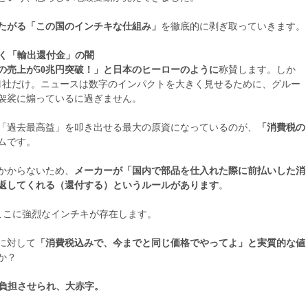
たがる「この国のインチキな仕組み」
を徹底的に剥ぎ取っていきます。
叩く「輸出還付金」の闇
の売上が50兆円突破！」と日本のヒーローのように
称賛します。しか
1社だけ。ニュースは数字のインパクトを大きく見せるために、グルー
袈裟に煽っているに過ぎません。
「過去最高益」を叩き出せる最大の原資になっているのが、
「消費税の
ムです。
かからないため、
メーカーが「国内で部品を仕入れた際に前払いした消
返してくれる（還付する）というルールがあります
。
ここに強烈なインチキが存在します。
に対して
「消費税込みで、今までと同じ価格でやってよ」と実質的な値
か？
て負担させられ、大赤字。