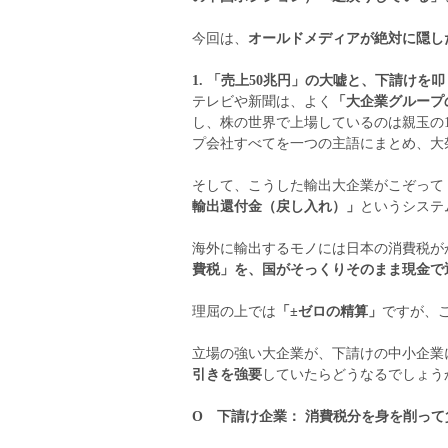
今回は、
オールドメディアが絶対に隠し
1. 「売上50兆円」の大嘘と、下請けを
テレビや新聞は、よく
「大企業グループ
し、株の世界で上場しているのは親玉の
プ会社すべてを一つの主語にまとめ、大
そして、こうした輸出大企業がこぞって
輸出還付金（戻し入れ）」
というシステ
海外に輸出するモノには日本の消費税が
費税」を、国がそっくりそのまま現金で
理屈の上では
「±ゼロの精算」
ですが、
立場の強い大企業が、下請けの中小企業
引きを強要
していたらどうなるでしょう
Ο 下請け企業： 消費税分を身を削っ