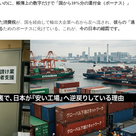
いのに、帳簿上の数字だけで「国から10%分の還付金（ボーナス）」
た消費税
が、国を経由して輸出大企業へ右から左へ流され、
彼らの「過
る
ためのボーナスに化けている。これが、
今の日本の縮図です。