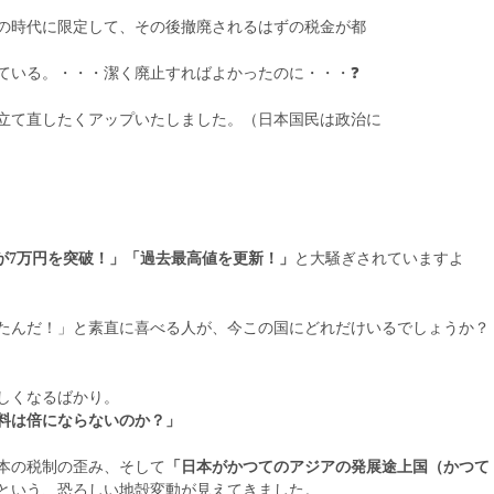
の時代に限定して、その後撤廃されるはずの税金が都
ている。・・・潔く廃止すればよかったのに・・・❓
立て直したくアップいたしました。（日本国民は政治に
が7万円を突破！」「過去最高値を更新！」
と大騒ぎされていますよ
たんだ！」と素直に喜べる人が、今この国にどれだけいるでしょうか？
しくなるばかり。
料は倍にならないのか？」
本の税制の歪み、そして
「日本がかつてのアジアの発展途上国（かつて
という、恐ろしい地殻変動が見えてきました。