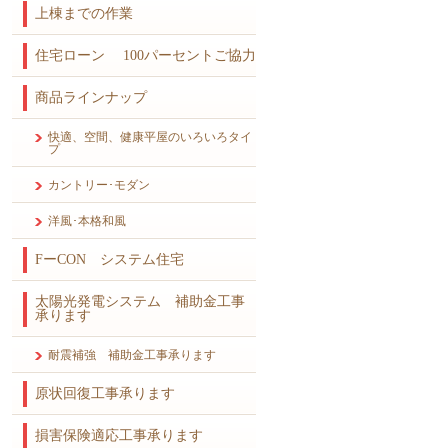
上棟までの作業
住宅ローン 100パーセントご協力
商品ラインナップ
快適、空間、健康平屋のいろいろタイ
プ
カントリー･モダン
洋風･本格和風
FーCON システム住宅
太陽光発電システム 補助金工事
承ります
耐震補強 補助金工事承ります
原状回復工事承ります
損害保険適応工事承ります