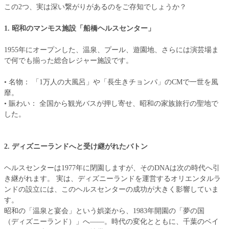
この2つ、実は深い繋がりがあるのをご存知でしょうか？
1. 昭和のマンモス施設「船橋ヘルスセンター」
1955年にオープンした、温泉、プール、遊園地、さらには演芸場ま
で何でも揃った総合レジャー施設です。
• 名物： 「1万人の大風呂」や「長生きチョンパ」のCMで一世を風
靡。
• 賑わい： 全国から観光バスが押し寄せ、昭和の家族旅行の聖地で
した。
2. ディズニーランドへと受け継がれたバトン
ヘルスセンターは1977年に閉園しますが、そのDNAは次の時代へ引
き継がれます。 実は、ディズニーランドを運営するオリエンタルラ
ンドの設立には、このヘルスセンターの成功が大きく影響していま
す。
昭和の「温泉と宴会」という娯楽から、1983年開園の「夢の国
（ディズニーランド）」へ――。時代の変化とともに、千葉のベイ