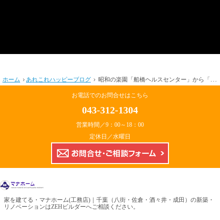
ホーム
あれこれハッピーブログ
昭和の楽園「船橋ヘルスセンター」から「ディズニーランド」千葉のレジャー史
お電話でのお問合せはこちら
043-312-1304
営業時間／9：00～18：00
定休日／水曜日
お問合せ・ご相
家を建てる・
マナホーム(工務店)｜千葉（八街・佐倉・酒々井・成田）の新築・
リノベーションはZEHビルダーへ
ご相談ください。