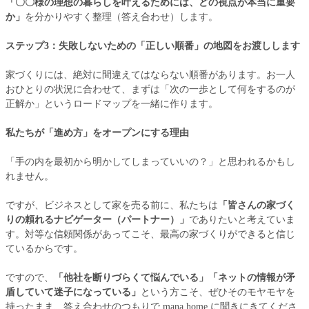
「〇〇様の理想の暮らしを叶えるためには、どの視点が本当に重要
か」
を分かりやすく整理（答え合わせ）します。
ステップ3：失敗しないための「正しい順番」の地図をお渡しします
家づくりには、絶対に間違えてはならない順番があります。お一人
おひとりの状況に合わせて、まずは「次の一歩として何をするのが
正解か」というロードマップを一緒に作ります。
私たちが「進め方」をオープンにする理由
「手の内を最初から明かしてしまっていいの？」と思われるかもし
れません。
ですが、ビジネスとして家を売る前に、私たちは
「皆さんの家づく
りの頼れるナビゲーター（パートナー）」
でありたいと考えていま
す。対等な信頼関係があってこそ、最高の家づくりができると信じ
ているからです。
ですので、
「他社を断りづらくて悩んでいる」「ネットの情報が矛
盾していて迷子になっている」
という方こそ、ぜひそのモヤモヤを
持ったまま、答え合わせのつもりで mana home に聞きにきてくださ